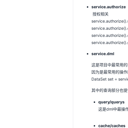
ConfigStore
service.
authorize
condition()
授权相关
占位符
service.authorize(
多表关联查询|更新
service.authorize(
service.authorize(
自定义SQL
service.authorize
存储过程
事务控制
service.dml
主键生成器
这是项目中最常用的操作，用
Listener/Interceptor
因为是最常用的操作所
性能与稳定
DataSet set = serv
缓存集成
其中的查询部分也提
query/querys
这是dml中最操作
cache/caches