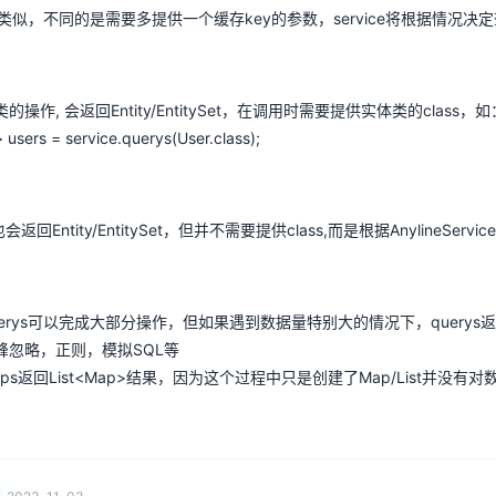
erys类似，不同的是需要多提供一个缓存key的参数，service将根据情况
操作, 会返回Entity/EntitySet，在调用时需要提供实体类的class，如
 users = service.querys(User.class);
也会返回Entity/EntitySet，但并不需要提供class,而是根据AnylineS
erys可以完成大部分操作，但如果遇到数据量特别大的情况下，querys返回
峰忽略，正则，模拟SQL等
ps返回List<Map>结果，因为这个过程中只是创建了Map/List并没