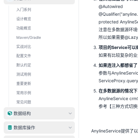
@Autowired
入门系列
@Qualifier("anyline
设计概览
protected AnylineSe
功能概览
注意在多数据源环境
所以如果需要@Laz
Maven/Gradle
实战对比
项目的Service可以继承
如果有比较复杂的业务
配置文件
如果连注入都想省了，可
默认约定
参数与AnylineServ
测试用例
ServiceProxy.quer
重要更新
在多数据源的情况下，推
常用示例
AnylineService crm
常见问题
参考【
三种方式切换
数据结构
DataType
数据库操作
AnylineService
DataRow