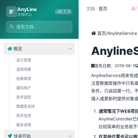
文档
首页
AnyLine
v9.7.5
文档中心
首页
/
AnylineService
Anyline
概览
设计思想
发布日期：2019-06-18
适用场景
AnylineService
经典案例
注意数据库操作中只有查
面向用户
条件，只返回第一行，
技术选型
插入或更新时提供对象
数据库支持
通常情况下WEB项目的Ba
技术支持
AnylineControl
版本说明
比较简单的业务就不需
快速开始
在其他位置也可以根