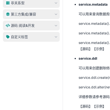
动态数据源
非关系型
service.
metadata
DataSet
AnylineService
Entity
Neo4j
可以用来查询数据库
第三方集成/兼容
ServiceProxy
EntitySet
MongoDB
service.dml/dql
service.metadat
JDBC Template兼容
源码 阅读&开发
数据集操作
Nebula
insert/upsert
MyBatis兼容
service.metadat
元数据VS数据库对象
ElasticSearch
adapter
自定义标签
delete
开发
service.
metadata()
update
【
源码
】【
示例
】
select
service.ddl
maps
query
可以用来创建删除修改
聚合
service.ddl.creat
分页/排序
service.ddl.alter
service.ddl
详细参数请参考源码
service.metadata
service.authorize
【
源码
】【
示例
】