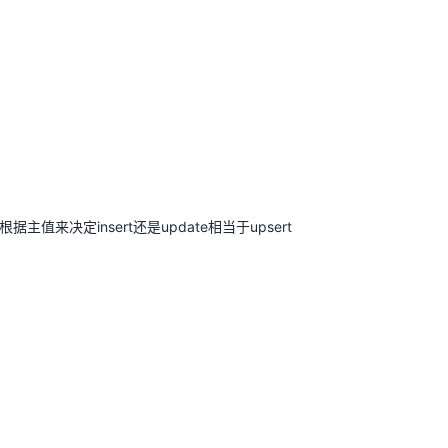
是根据主值来决定insert还是update相当于upsert