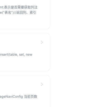
comment:表示是否需要获取列注
e("表名")//返回列、索引
insert(table, set, new
或PageNaviConfig 当前页数