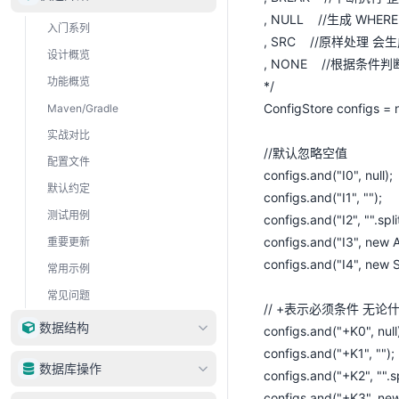
, NULL //生成 WHERE 
入门系列
, SRC //原样处理 会生成
设计概览
, NONE //根据条件判
功能概览
*/
ConfigStore configs = 
Maven/Gradle
实战对比
//默认忽略空值
配置文件
configs.and("I0", 
默认约定
configs.and("I1"
测试用例
configs.and("I2", "".s
configs.and("I3", ne
重要更新
configs.and("I4", n
常用示例
常见问题
// +表示必须条件 无
数据结构
configs.and("+K0", 
configs.and("+K1",
DataType
数据库操作
configs.and("+K2", "".
DataRow
configs.and("+K3", n