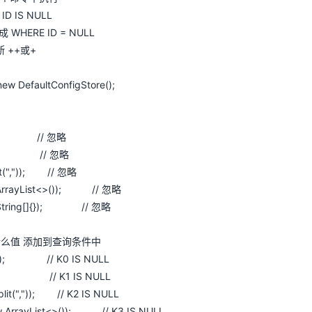
ID IS NULL
 WHERE ID = NULL
断 ++或+
new DefaultConfigStore();
null); // 忽略
, ""); // 忽略
plit(",")); // 忽略
w ArrayList<>()); // 忽略
ew String[]{}); // 忽略
论什么值 添加到查询条件中
null); // K0 IS NULL
 ""); // K1 IS NULL
split(",")); // K2 IS NULL
ew ArrayList<>()); // K3 IS NULL