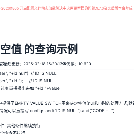
*-20260805 开启配置文件动态加载解决中央库更新慢的问题
;
9.7.6及之后版本合并成一
 空值 的查询示例
最后更新：2026-02-18 16:20:13
阅读：10,620
er", "+id:null"); // ID IS NULL
ser", "+id:"); // ID IS NULL
变量拼接出来如 "+id:"+value
d方法中提供了EMPTY_VALUE_SWITCH用来决定空值(null和'')时的处理方式,默
接写 configs.and("ID IS NULL").and("CODE = ''")
前条件 其他条件继续执行
 整个命令不执行