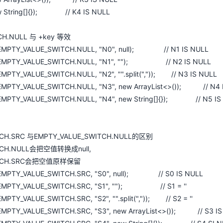
new String[]{}); // K4 IS NULL
CH.NULL 与 +key 等效
e.EMPTY_VALUE_SWITCH.NULL, "N0", null); // N1 IS NULL
e.EMPTY_VALUE_SWITCH.NULL, "N1", ""); // N2 IS NULL
EMPTY_VALUE_SWITCH.NULL, "N2", "".split(",")); // N3 IS NULL
.EMPTY_VALUE_SWITCH.NULL, "N3", new ArrayList<>()); // N4 
.EMPTY_VALUE_SWITCH.NULL, "N4", new String[]{}); // N5 IS
ITCH.SRC 与EMPTY_VALUE_SWITCH.NULL的区别
ITCH.NULL会把空值转换成null,
SWITCH.SRC会把空值原样保留
.EMPTY_VALUE_SWITCH.SRC, "S0", null); // S0 IS NULL
e.EMPTY_VALUE_SWITCH.SRC, "S1", ""); // S1 = ''
MPTY_VALUE_SWITCH.SRC, "S2", "".split(",")); // S2 = ''
.EMPTY_VALUE_SWITCH.SRC, "S3", new ArrayList<>()); // S3 I