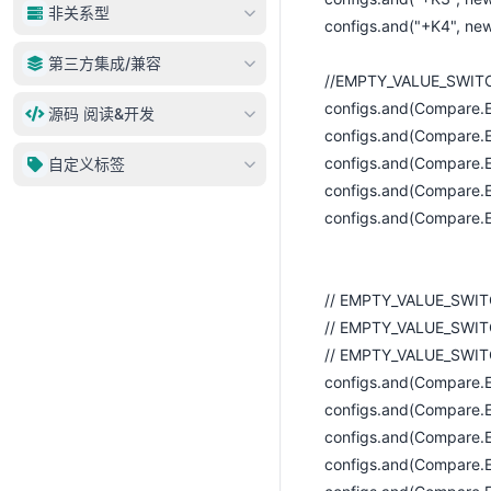
动态数据源
非关系型
DataSet
configs.and("+K4", 
AnylineService
Entity
Neo4j
第三方集成/兼容
ServiceProxy
//EMPTY_VALUE_SWIT
EntitySet
MongoDB
service.dml/dql
JDBC Template兼容
configs.and(Compar
源码 阅读&开发
数据集操作
Nebula
configs.and(Compar
insert/upsert
MyBatis兼容
元数据VS数据库对象
ElasticSearch
adapter
configs.and(Compare.
自定义标签
delete
开发
configs.and(Compare
update
configs.and(Compare
select
maps
// EMPTY_VALUE_SW
query
// EMPTY_VALUE_SW
聚合
// EMPTY_VALUE_
分页/排序
configs.and(Compare
service.ddl
configs.and(Compar
service.metadata
configs.and(Compare.E
configs.and(Compare
service.authorize