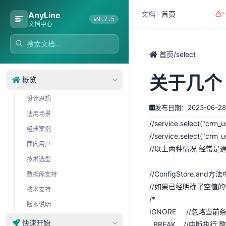
文档
首页
AnyLine
v9.7.5
文档中心
首页
/
select
关于几个
概览
设计思想
发布日期：2023-06-28
适用场景
//service.select("crm_us
经典案例
//service.select("crm_u
面向用户
//以上两种情况 经常是通过
技术选型
//ConfigStore.an
数据库支持
//如果已经明确了空值的情况可以直
技术支持
/*
版本说明
IGNORE //忽略当
快速开始
, BREAK //中断执行