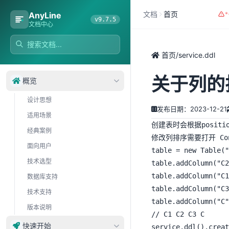
文档
首页
AnyLine
v9.7.5
文档中心
首页
/
service.ddl
关于列的
概览
设计思想
发布日期：2023-12-21
适用场景
创建表时会根据posit
经典案例
面向用户
table = new Table(
技术选型
table.addColumn("C2
table.addColumn("C1
数据库支持
table.addColumn("C3
技术支持
table.addColumn("
版本说明
// C1 C2 C3 C

快速开始
service.ddl().creat