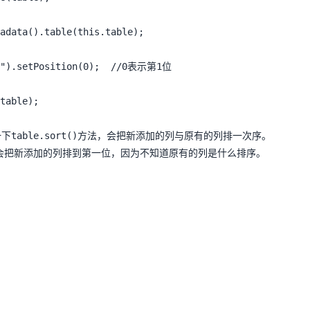
adata().table(this.table);

3").setPosition(0);  //0表示第1位

table);
table.sort()方法，会把新添加的列与原有的列排一次序。

e()会把新添加的列排到第一位，因为不知道原有的列是什么排序。 