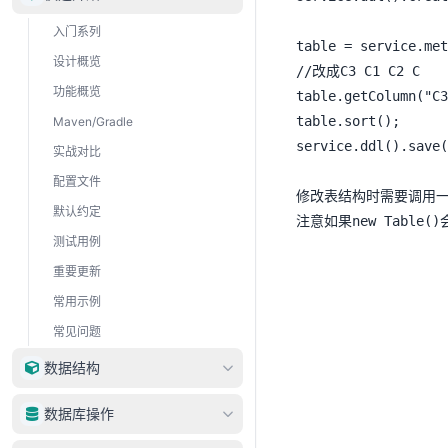
入门系列
table = service.met
设计概览
//改成C3 C1 C2 C

功能概览
table.getColumn("C
table.sort();

Maven/Gradle
service.ddl().save(
实战对比
配置文件
修改表结构时需要调用一下
默认约定
注意如果new Tabl
测试用例
重要更新
常用示例
常见问题
数据结构
DataType
数据库操作
DataRow