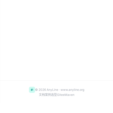
© 2026 AnyLine · www.anyline.org
文档
案例
选型
Gitee
Maven