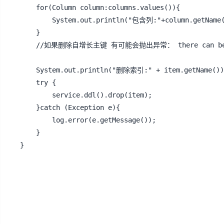
	for(Column column:columns.values()){

		System.out.println("包含列:"+column.getName());

	}

	//如果删除自增长主键 有可能会抛出异常： there can be only one auto column and it must be defined as a key

	System.out.println("删除索引:" + item.getName());

	try {

		service.ddl().drop(item);

	}catch (Exception e){

		log.error(e.getMessage());

	}

}