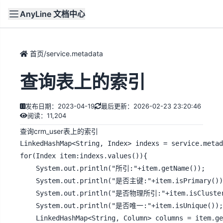
AnyLine 文档中心
文档
首页
首页
/
service.metadata
查询表上的索引
发布日期：2023-04-19
最后更新：2026-02-23 23:20:46
阅读：11,204
查询crm_user表上的索引
LinkedHashMap<String, Index> indexs = service.metad
for(Index item:indexs.values()){

	System.out.println("所引:"+item.getName());

	System.out.println("是否主键:"+item.isPrimary());

	System.out.println("是否物理所引:"+item.isCluster());

	System.out.println("是否唯一:"+item.isUnique());

	LinkedHashMap<String, Column> columns = item.getColumns();
