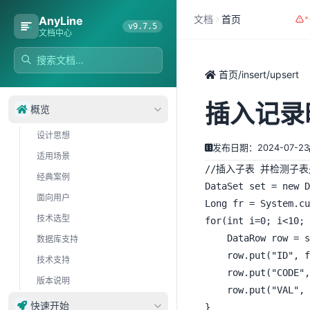
文档
首页
AnyLine
v9.7.5
文档中心
首页
/
insert/upsert
插入记录
概览
设计思想
发布日期：2024-07-23
适用场景
//插入子表 并检测子表
经典案例
DataSet set = new D
面向用户
Long fr = System.cu
技术选型
for(int i=0; i<10; 
	DataRow row = set.add();

数据库支持
	row.put("ID", fr+i);

技术支持
	row.put("CODE", "C"+i);

版本说明
	row.put("VAL", i);

快速开始
}
