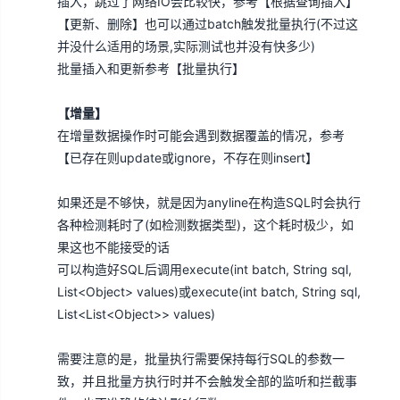
插入，跳过了网络IO会比较快，参考【
根据查询插入
】
【更新、删除】也可以通过batch触发批量执行(不过这
并没什么适用的场景,实际测试也并没有快多少)
批量插入和更新参考【
批量执行
】
【增量】
在增量数据操作时可能会遇到数据覆盖的情况，参考
【
已存在则update或ignore，不存在则insert
】
如果还是不够快，就是因为anyline在构造SQL时会执行
各种检测耗时了(如检测数据类型)，这个耗时极少，如
果这也不能接受的话
可以构造好SQL后调用execute(int batch, String sql,
List<Object> values)或execute(int batch, String sql,
List<List<Object>> values)
需要注意的是，批量执行需要保持每行SQL的参数一
致，并且批量方执行时并不会触发全部的监听和拦截事