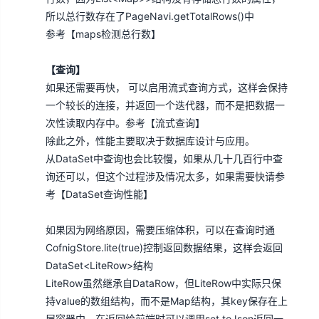
所以总行数存在了PageNavi.getTotalRows()中
参考【
maps检测总行数
】
【查询】
如果还需要再快， 可以启用流式查询方式，这样会保持
一个较长的连接，并返回一个迭代器，而不是把数据一
次性读取内存中。参考【
流式查询
】
除此之外，性能主要取决于数据库设计与应用。
从DataSet中查询也会比较慢，如果从几十几百行中查
询还可以，但这个过程涉及情况太多，如果需要快请参
考【
DataSet查询性能
】
如果因为网络原因，需要压缩体积，可以在查询时通
CofnigStore.lite(true)控制返回数据结果，这样会返回
DataSet<LiteRow>结构
LiteRow虽然继承自DataRow，但LiteRow中实际只保
持value的数组结构，而不是Map结构，其key保存在上
层容器中，在返回给前端时可以调用set.toJson返回一