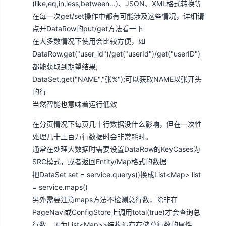
(like,eq,in,less,between...)、JSON、XML格式转换等
在每一次get/set操作中都有可能涉及这些情况，详细请
点开DataRow的put/get方法看一下
在大多数情况下使用会比较方便，如
DataRow.get("user_id")/get("userId")/get("userID")
都能获取到期望结果;
DataSet.get("NAME","张%");可以获取NAME以张开头
的行
当然智能也意味着运行低效
在分页情况下每页几十行数据没什么影响，
但在一次性
处理几十上百万行数据时会非常耗时。
通常在处理大数据时需要设置DataRow的KeyCases为
SRC模式，或者返回Entity/Map格式的数据
把DataSet set = service.querys()换成List<Map> list
= service.maps()
另外需要注意maps方法不检测总行数，除非在
PageNavi或ConfigStore上调用total(true)才会查询总
行数，因为List<Map>>结构没有存储总行数的属性，