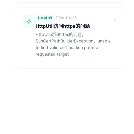
HttpUtil
·
2020-04-15
HttpUtil访问https的问题
HttpUtil访问https的问题，
SunCertPathBuilderException：unable
to find valid certification path to
requested target