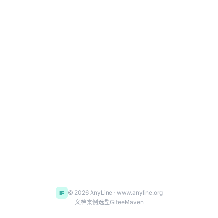
© 2026 AnyLine · www.anyline.org
文档
案例
选型
Gitee
Maven