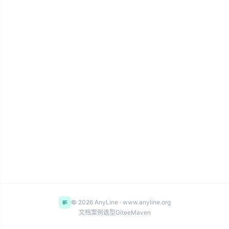
© 2026 AnyLine · www.anyline.org
文档
案例
选型
Gitee
Maven