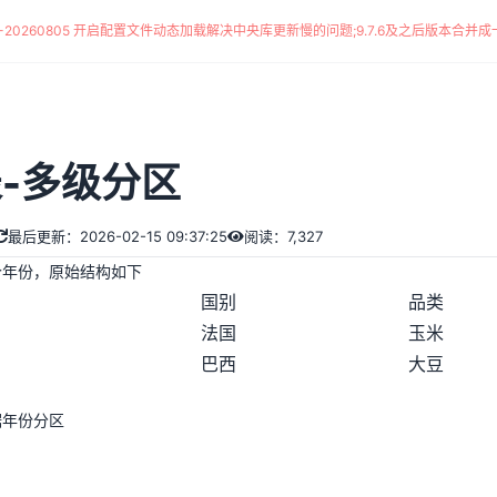
*-20260805 开启配置文件动态加载解决中央库更新慢的问题
;
9.7.6及之后版本合并成一
表-多级分区
最后更新：2026-02-15 09:37:25
阅读：7,327
个年份，原始结构如下
国别
品类
法国
玉米
巴西
大豆
据年份分区