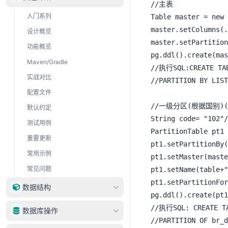
//主表

入门系列
Table master = new 
master.setColumns(.
设计概览
master.setPartition
功能概览
pg.ddl().create(mas
Maven/Gradle
//执行SQL:CREATE TAB
实战对比
//PARTITION BY L
配置文件
//一级分区(根据国别)(
默认约定
String code= "102
测试用例
PartitionTable pt1 
重要更新
pt1.setPartitionBy(
常用示例
pt1.setMaster(maste
常见问题
pt1.setName(table+"
pt1.setPartitionFor
数据结构
pg.ddl().create(pt1
DataType
//执行SQL: CREATE TA
数据库操作
//PARTITION OF br_
DataRow