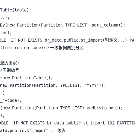
Table(table);

..);

By(new Partition(Partition.TYPE.LIST, part_column));

ter);

LE  IF NOT EXISTS br_data.public.st_import(列定义...) PART
IST(from_region_code):下一级根据国别分区

遍历国家)

"//国别编号

=new PartitionTable();

new Partition(Partition.TYPE.LIST, "YYYY"));

r);

_"+code);

(new Partition(Partition.TYPE.LIST).addList(code));

);

BLE  IF NOT EXISTS br_data.public.st_import_102 PARTITIO
data.public.st_import :上级表
