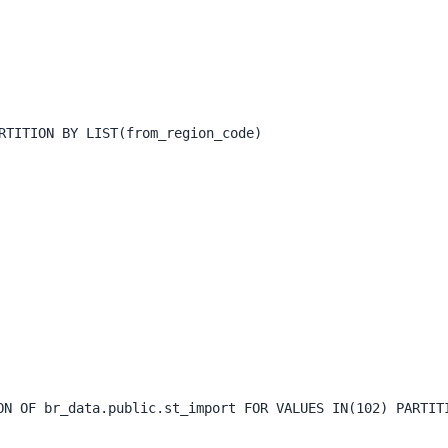
ITION BY LIST(from_region_code)

N OF br_data.public.st_import FOR VALUES IN(102) PARTITI