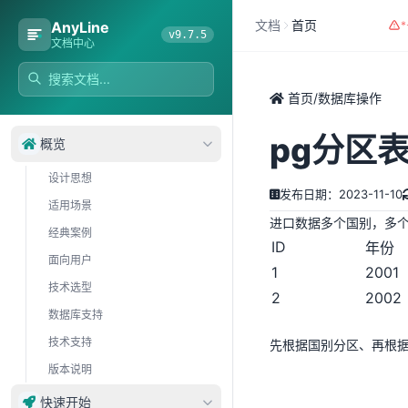
文档
首页
AnyLine
v9.7.5
文档中心
首页
/
数据库操作
pg分区
概览
设计思想
发布日期：2023-11-10
适用场景
进口数据多个国别，多
经典案例
ID
年份
面向用户
1
2001
技术选型
2
2002
数据库支持
技术支持
先根据国别分区、再根
版本说明
快速开始