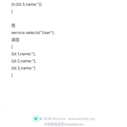
{n:{id:3,name:''}}
]
而
service.selects("User");
返回
[
{id:1,name:''},
{id:2,name:''},
{id:3,name:''}
]
© 2026 AnyLine · www.anyline.org
文档
案例
选型
Gitee
Maven