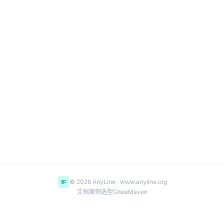
© 2026 AnyLine · www.anyline.org
文档
案例
选型
Gitee
Maven