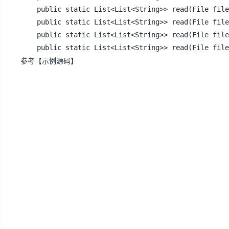
	public static List<List<String>> read(File file, int sheet) 

	public static List<List<String>> read(File file)

	public static List<List<String>> read(File file, String sheet, int rows) 

	public static List<List<String>> read(File fil
参考【
示例源码
】