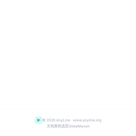
© 2026 AnyLine · www.anyline.org
文档
案例
选型
Gitee
Maven