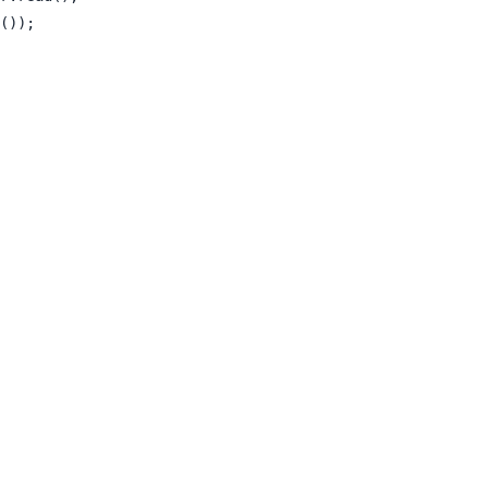
());
