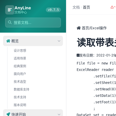
文档
首页
AnyLine
v9.7.5
文档中心
首页
/
Excel操作
读取带表头
概览
设计思想
发布日期：2022-01-29
适用场景
File file = new Fil
经典案例
ExcelReader reader 
面向用户
		.setFile(file)	//文件位置

技术选型
		.setSheet(1)	//读取第1个sheet(下标从0开始)

		.setHead(0)		//表头在第0行,如果没有表头，结果集以下标作为key

数据库支持
		.setData(1)		//数据从第1行开始

技术支持
		.setFoot(1)		//到第1行结束(如果负数表示 表尾有多少行不需要读取)

版本说明
		;

快速开始
DataSet set = reade