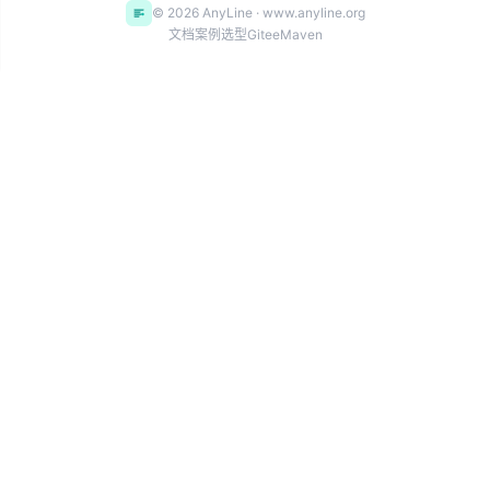
© 2026 AnyLine · www.anyline.org
文档
案例
选型
Gitee
Maven