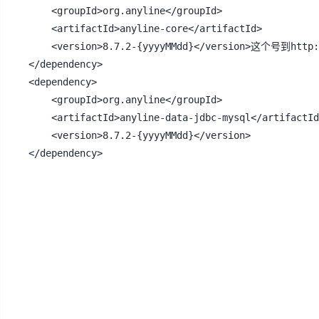
    <groupId>org.anyline</groupId>

    <artifactId>anyline-core</artifactId>

    <version>8.7.2-{yyyyMMdd}</version>这个号到http:
</dependency>

<dependency>

    <groupId>org.anyline</groupId>

    <artifactId>anyline-data-jdbc-mysql</artifactId
    <version>8.7.2-{yyyyMMdd}</version>

</dependency>