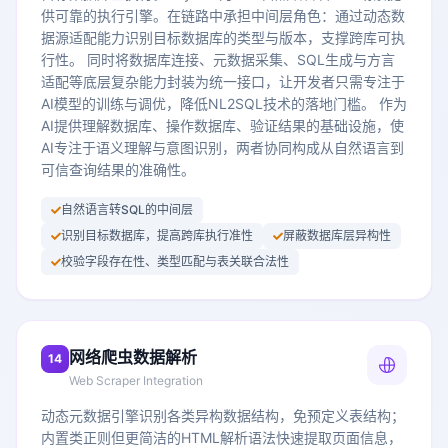
供可靠的执行引擎。在链路中承担中间层角色：通过动态数
据源适配能力识别目标数据库的类型与版本，支撑跨库可执
行性。 同时将数据库连接、元数据采集、SQL生成与方言
适配等底层复杂能力封装为统一接口，让开发者只需专注于
AI模型的训练与调优，降低NL2SQL技术的落地门槛。 作为
AI提供理解数据库、操作数据库、验证结果的基础设施，使
AI专注于语义理解与意图识别，两者协同构成从自然语言到
可信查询结果的准确性。
自然语言转SQL的中间层
识别目标数据库，提高跨库执行准性
屏蔽数据库层异构性
校验字段存在性、类型匹配与表关联合法性
网络爬虫数据解析
14
Web Scraper Integration
动态元数据引擎识别各类异构数据结构，免预定义表结构；
内置类正则但更简洁的HTML解析语法快速提取页面信息，