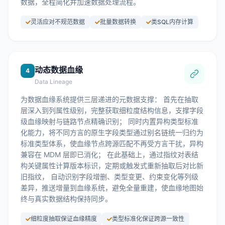
数据，全程简化并加速数据处理流程。
灵活应对不规范数据
批量数据转换
类SQL内存计算
动态数据血缘
4
Data Lineage
为数据血缘系统提供三层递进的元数据支撑： 首先在抽取
层深入到列属性级别，完整获取细粒度结构信息，支撑字段
级血缘映射与链路节点精确识别； 同时内置异构类型标准
化能力，将不同方言的原生字段类型通过别名链统一归约为
标准类型体系，使血缘节点跨源匹配不再受方言干扰，异构
兼容在 MDM 层即已消化； 在此基础上，通过指纹对表结
构关键属性计算版本标识，定期或触发式重新抽取后对比新
旧指纹， 自动识别字段增删、类型变更、约束变化等列级
差异，推送增量到血缘系统，避免全量重建，使血缘地图始
终与真实数据结构保持同步。
细粒度抽取保证血缘精度
类型标准化保证跨源一致性