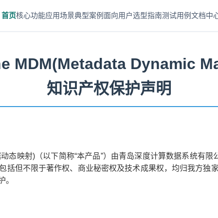
首页
核心功能
应用场景
典型案例
面向用户
选型指南
测试用例
文档中
ne MDM(Metadata Dynamic Ma
知识产权保护声明
 Mapping/元数据动态映射)（以下简称“本产品”）由青岛深度计算数
包括但不限于著作权、商业秘密权及技术成果权，均归我方独
护。